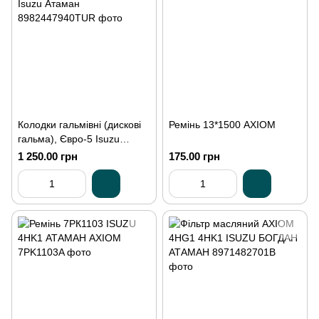
Колодки гальмівні (дискові
Ремінь 13*1500 AXIOM
гальма), Євро-5 Isuzu
Атаман
1 250.00 грн
175.00 грн