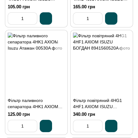
БОГДАН
АТАМАН
105.00 грн
165.00 грн
Фільтр паливного
Фільтр повітряний 4HG1
сепаратора 4HK1 AXIOM
4HF1 AXIOM ISUZU
Isuzu Атаман
БОГДАН
125.00 грн
340.00 грн