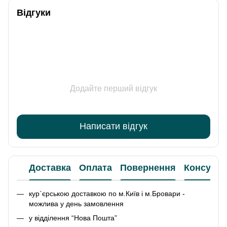
Відгуки
Додайте перший відгук
Написати відгук
Доставка
Оплата
Повернення
Консульт
кур`єрською доставкою по м.Київ і м.Бровари -
можлива у день замовлення
у відділення “Нова Пошта”