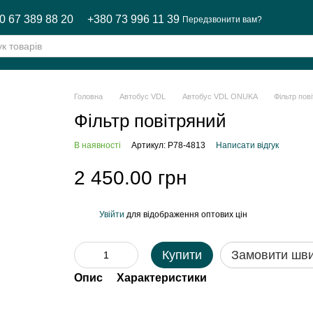
0 67 389 88 20
+380 73 996 11 39
Передзвонити вам?
Головна
Автобус VDL
Автобус VDL ONUKA
Фільтр пов
Фільтр повітряний
В наявності
Артикул: P78-4813
Написати відгук
2 450.00 грн
Увійти
для відображення оптових цін
%
Купити
Замовити шв
Опис
Характеристики