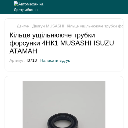
Двигун
Двигун MUSASHI
Кільце ущільнююче трубки фо
Кільце ущільнююче трубки
форсунки 4НК1 MUSASHI ISUZU
АТАМАН
Артикул:
I3713
Написати відгук