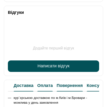
Відгуки
Додайте перший відгук
Написати відгук
Доставка
Оплата
Повернення
Консульт
кур`єрською доставкою по м.Київ і м.Бровари -
можлива у день замовлення