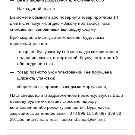
Накладений платіж
Ви можете обміняти або повернути товар протягом 14
днів після покупки, згідно «Закону про захист прав
споживача», заповнивши відповідну
форму
.
Щоб скористатися цією можливістю, будь ласка
переконайтеся що:
товар, не був у вжитку і не має слідів використання:
подряпин, сколів, потертостей, бруду, потертостей
або подряпин і т.п.;
товар повністю укомплектований і не порушена
цілісність упаковки;
збережені всі ярлики і заводське маркування;
Наші спеціалісти із задоволенням проконсультують Вас з
приводу будь-яких питань стосовно підбору,
встановлення або ремонту запчастин. Будь ласка,
звертайтесь за телефонами - 073 996 11 39, 067 389 88
20, або пишіть на e-mail - auto.md.shop@ukr.net