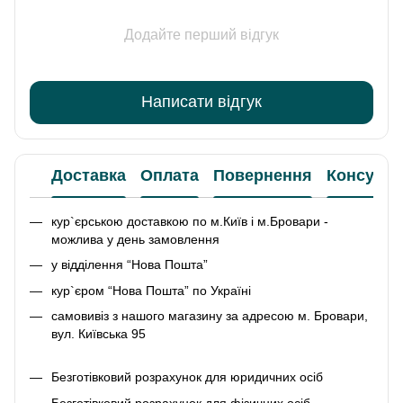
Додайте перший відгук
Написати відгук
Доставка
Оплата
Повернення
Консульт
кур`єрською доставкою по м.Київ і м.Бровари -
можлива у день замовлення
у відділення “Нова Пошта”
кур`єром “Нова Пошта” по Україні
самовивіз з нашого магазину за адресою м. Бровари,
вул. Київська 95
Безготівковий розрахунок для юридичних осіб
Безготівковий розрахунок для фізичних осіб