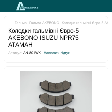
Гальма
Гальма AKEBONO
Колодки гальмівні Євро-5 
Колодки гальмівні Євро-5
AKEBONO ISUZU NPR75
АТАМАН
Артикул:
AN-801WK
Написати відгук