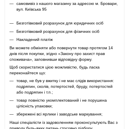
самовивіз з нашого магазину за адресою м. Бровари,
вул. Київська 95
Безготівковий розрахунок для юридичних осіб
Безготівковий розрахунок для фізичних осіб
Накладений платіж
Ви можете обміняти або повернути товар протягом 14
днів після покупки, згідно «Закону про захист прав
споживача», заповнивши відповідну
форму
.
Щоб скористатися цією можливістю, будь ласка
переконайтеся що:
товар, не був у вжитку і не має слідів використання:
подряпин, сколів, потертостей, бруду, потертостей
або подряпин і т.п.;
товар повністю укомплектований і не порушена
цілісність упаковки;
збережені всі ярлики і заводське маркування;
Наші спеціалісти із задоволенням проконсультують Вас з
приводу будь-яких питань стосовно підбору,