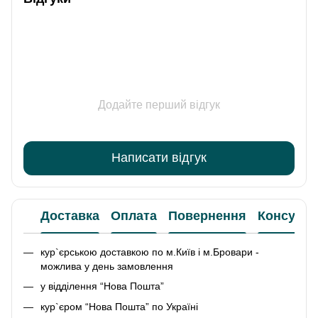
Додайте перший відгук
Написати відгук
Доставка
Оплата
Повернення
Консульт
кур`єрською доставкою по м.Київ і м.Бровари -
можлива у день замовлення
у відділення “Нова Пошта”
кур`єром “Нова Пошта” по Україні