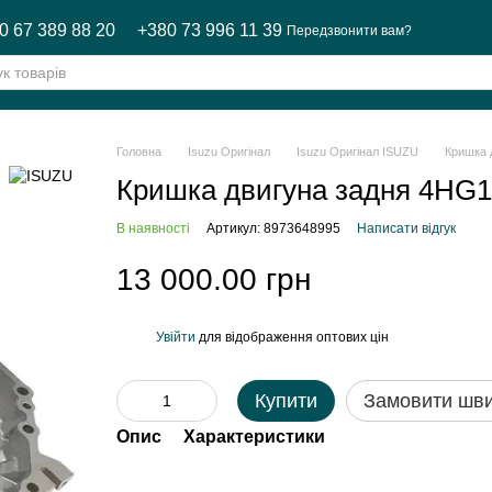
0 67 389 88 20
+380 73 996 11 39
Передзвонити вам?
Головна
Isuzu Оригінал
Isuzu Оригінал ISUZU
Кришка 
Кришка двигуна задня 4HG
В наявності
Артикул: 8973648995
Написати відгук
13 000.00 грн
Увійти
для відображення оптових цін
%
Купити
Замовити шв
Опис
Характеристики