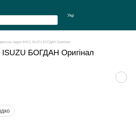
Укр
двигуна задня 4HG1 ISUZU БОГДАН Оригінал
1 ISUZU БОГДАН Оригінал
идко