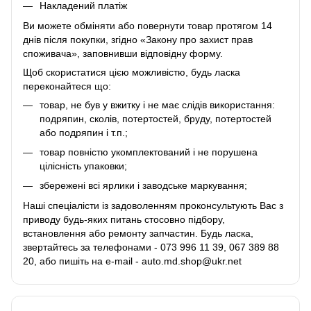
Накладений платіж
Ви можете обміняти або повернути товар протягом 14
днів після покупки, згідно «Закону про захист прав
споживача», заповнивши відповідну
форму
.
Щоб скористатися цією можливістю, будь ласка
переконайтеся що:
товар, не був у вжитку і не має слідів використання:
подряпин, сколів, потертостей, бруду, потертостей
або подряпин і т.п.;
товар повністю укомплектований і не порушена
цілісність упаковки;
збережені всі ярлики і заводське маркування;
Наші спеціалісти із задоволенням проконсультують Вас з
приводу будь-яких питань стосовно підбору,
встановлення або ремонту запчастин. Будь ласка,
звертайтесь за телефонами - 073 996 11 39, 067 389 88
20, або пишіть на e-mail - auto.md.shop@ukr.net