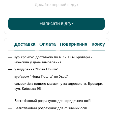
Додайте перший відгук
Написати відгук
Доставка
Оплата
Повернення
Консульт
кур`єрською доставкою по м.Київ і м.Бровари -
можлива у день замовлення
у відділення “Нова Пошта”
кур`єром “Нова Пошта” по Україні
самовивіз з нашого магазину за адресою м. Бровари,
вул. Київська 95
Безготівковий розрахунок для юридичних осіб
Безготівковий розрахунок для фізичних осіб