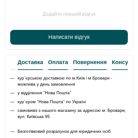
Додайте перший відгук
Написати відгук
Доставка
Оплата
Повернення
Консульт
кур`єрською доставкою по м.Київ і м.Бровари -
можлива у день замовлення
у відділення “Нова Пошта”
кур`єром “Нова Пошта” по Україні
самовивіз з нашого магазину за адресою м. Бровари,
вул. Київська 95
Безготівковий розрахунок для юридичних осіб