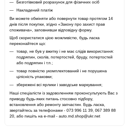
Безготівковий розрахунок для фізичних осіб
Накладений платіж
Ви можете обміняти або повернути товар протягом 14
днів після покупки, згідно «Закону про захист прав
споживача», заповнивши відповідну
форму
.
Щоб скористатися цією можливістю, будь ласка
переконайтеся що:
товар, не був у вжитку і не має слідів використання:
подряпин, сколів, потертостей, бруду, потертостей
або подряпин і т.п.;
товар повністю укомплектований і не порушена
цілісність упаковки;
збережені всі ярлики і заводське маркування;
Наші спеціалісти із задоволенням проконсультують Вас з
приводу будь-яких питань стосовно підбору,
встановлення або ремонту запчастин. Будь ласка,
звертайтесь за телефонами - 073 996 11 39, 067 389 88
20, або пишіть на e-mail - auto.md.shop@ukr.net