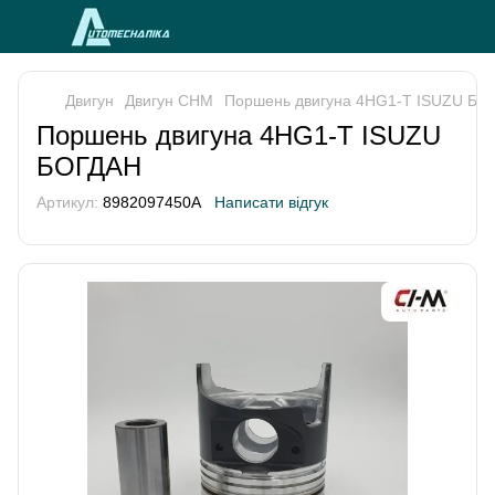
Двигун
Двигун CHM
Поршень двигуна 4HG1-T ISUZU БО
Поршень двигуна 4HG1-T ISUZU
БОГДАН
Артикул:
8982097450A
Написати відгук