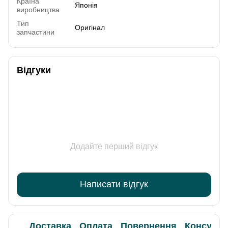
Країна
Японія
виробництва
Тип
Оригінал
запчастини
Відгуки
Додайте перший відгук
Написати відгук
Доставка
Оплата
Повернення
Консульт