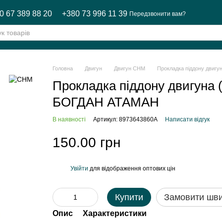
0 67 389 88 20
+380 73 996 11 39
Передзвонити вам?
Головна
Двигун
Двигун CHM
Прокладка піддону двиг
Прокладка піддону двигуна
БОГДАН АТАМАН
В наявності
Артикул: 8973643860A
Написати відгук
150.00 грн
Увійти
для відображення оптових цін
%
Купити
Замовити шв
Опис
Характеристики