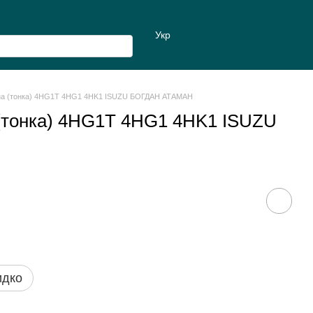
Укр
уна (тонка) 4HG1T 4HG1 4HK1 ISUZU БОГДАН АТАМАН
 (тонка) 4HG1T 4HG1 4HK1 ISUZU
идко