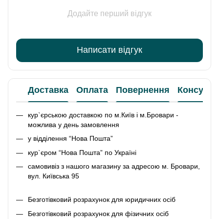
Додайте перший відгук
Написати відгук
Доставка
Оплата
Повернення
Консульт
кур`єрською доставкою по м.Київ і м.Бровари -
можлива у день замовлення
у відділення “Нова Пошта”
кур`єром “Нова Пошта” по Україні
самовивіз з нашого магазину за адресою м. Бровари,
вул. Київська 95
Безготівковий розрахунок для юридичних осіб
Безготівковий розрахунок для фізичних осіб