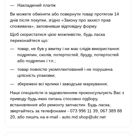
Накладений платіж
Ви можете обміняти або повернути товар протягом 14
днів після покупки, згідно «Закону про захист прав
споживача», заповнивши відповідну
форму
.
Щоб скористатися цією можливістю, будь ласка
переконайтеся що:
товар, не був у вжитку і не має слідів використання:
подряпин, сколів, потертостей, бруду, потертостей
або подряпин і т.п.;
товар повністю укомплектований і не порушена
цілісність упаковки;
збережені всі ярлики і заводське маркування;
Наші спеціалісти із задоволенням проконсультують Вас з
приводу будь-яких питань стосовно підбору,
встановлення або ремонту запчастин. Будь ласка,
звертайтесь за телефонами - 073 996 11 39, 067 389 88
20, або пишіть на e-mail - auto.md.shop@ukr.net