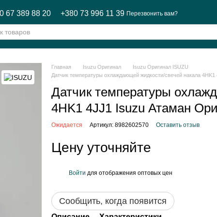
0 67 389 88 20
+380 73 996 11 39
Перезвонить вам?
Главная
Isuzu Оригинал
Isuzu Оригинал ISUZU
Датчик температуры охлаждающей жидкости/свечей накала 4HK1 
Датчик температуры охлажд
4HK1 4JJ1 Isuzu Атаман Ор
Ожидается
Артикул: 8982602570
Оставить отзыв
Цену уточняйте
Войти
для отображения оптовых цен
%
Сообщить, когда появится
Описание
Характеристики