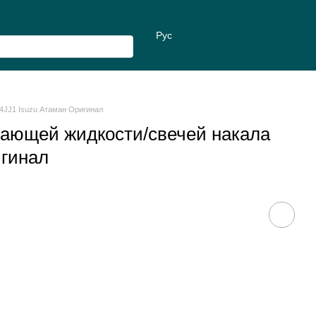
Рус
4JJ1 Isuzu Атаман Оригинал
ающей жидкости/свечей накала
игинал