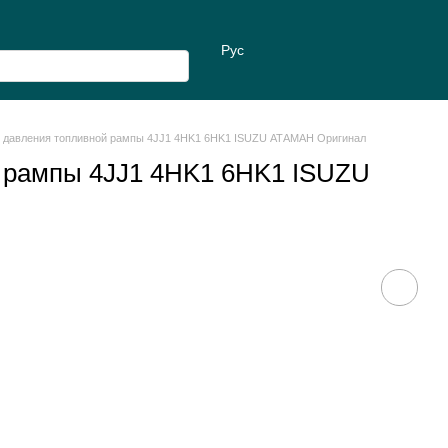
Рус
 давления топливной рампы 4JJ1 4HK1 6HK1 ISUZU АТАМАН Оригинал
 рампы 4JJ1 4HK1 6HK1 ISUZU