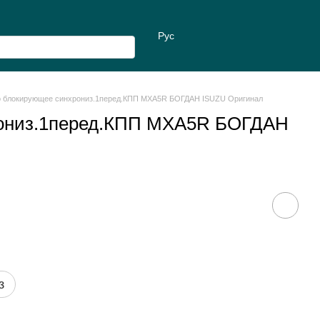
Рус
о блокирующее синхрониз.1перед.КПП МХА5R БОГДАН ISUZU Оригинал
рониз.1перед.КПП МХА5R БОГДАН
з