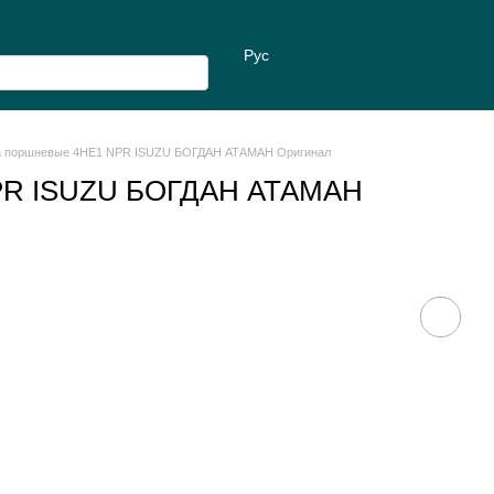
Рус
а поршневые 4HE1 NPR ISUZU БОГДАН АТАМАН Оригинал
NPR ISUZU БОГДАН АТАМАН