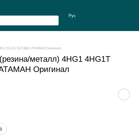
Рус
4HK1 ISUZU БОГДАН АТАМАН Оригинал
(резина/металл) 4HG1 4HG1T
АТАМАН Оригинал
з