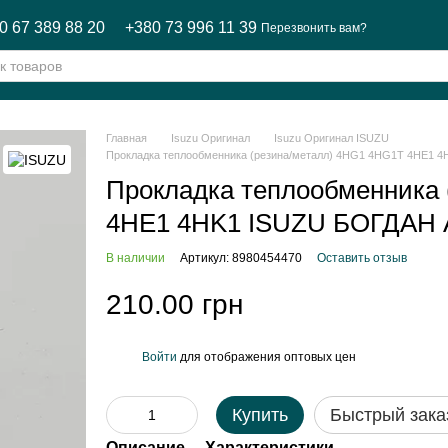
0 67 389 88 20
+380 73 996 11 39
Перезвонить вам?
Главная
Isuzu Оригинал
Isuzu Оригинал ISUZU
Прокладка теплообменника (резина/металл) 4HG1 4HG1T 4HE1 
Прокладка теплообменника 
4HE1 4HK1 ISUZU БОГДАН 
В наличии
Артикул: 8980454470
Оставить отзыв
210.00 грн
Войти
для отображения оптовых цен
%
Купить
Быстрый зака
Описание
Характеристики