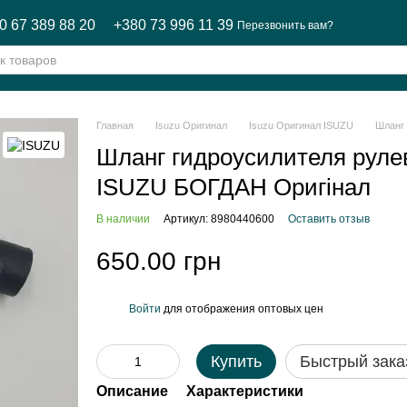
0 67 389 88 20
+380 73 996 11 39
Перезвонить вам?
Главная
Isuzu Оригинал
Isuzu Оригинал ISUZU
Шланг 
Шланг гидроусилителя рулев
ISUZU БОГДАН Оригінал
В наличии
Артикул: 8980440600
Оставить отзыв
650.00 грн
Войти
для отображения оптовых цен
%
Купить
Быстрый зака
Описание
Характеристики