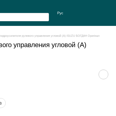
Рус
гидроусилителя рулевого управления угловой (А) ISUZU БОГДАН Оригінал
ого управления угловой (А)
з