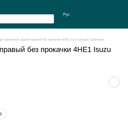
Рус
р тормозной задний правый без прокачки 4HE1 Isuzu Богдан Оригинал
правый без прокачки 4HE1 Isuzu
з