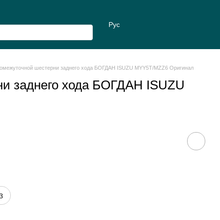
Рус
ромежуточной шестерни заднего хода БОГДАН ISUZU MYY5T/MZZ6 Оригинал
ни заднего хода БОГДАН ISUZU
з