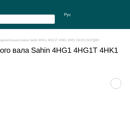
Рус
еделительного вала Sahin 4HG1 4HG1T 4HK1 4HE1 ISUZU БОГДАН
ого вала Sahin 4HG1 4HG1T 4HK1