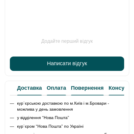
Додайте перший відгук
Написати відгук
Доставка
Оплата
Повернення
Консульт
кур`єрською доставкою по м.Київ і м.Бровари -
можлива у день замовлення
у відділення “Нова Пошта”
кур`єром “Нова Пошта” по Україні