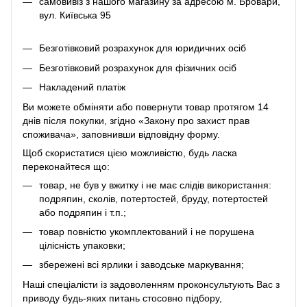
самовивіз з нашого магазину за адресою м. Бровари,
вул. Київська 95
Безготівковий розрахунок для юридичних осіб
Безготівковий розрахунок для фізичних осіб
Накладений платіж
Ви можете обміняти або повернути товар протягом 14
днів після покупки, згідно «Закону про захист прав
споживача», заповнивши відповідну
форму
.
Щоб скористатися цією можливістю, будь ласка
переконайтеся що:
товар, не був у вжитку і не має слідів використання:
подряпин, сколів, потертостей, бруду, потертостей
або подряпин і т.п.;
товар повністю укомплектований і не порушена
цілісність упаковки;
збережені всі ярлики і заводське маркування;
Наші спеціалісти із задоволенням проконсультують Вас з
приводу будь-яких питань стосовно підбору,