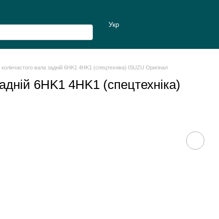
Укр
 колінчастого вала задній 6HK1 4HK1 (спецтехніка) ISUZU Оригінал
задній 6HK1 4HK1 (спецтехніка)