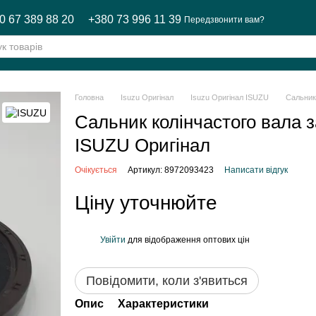
0 67 389 88 20
+380 73 996 11 39
Передзвонити вам?
Головна
Isuzu Оригінал
Isuzu Оригінал ISUZU
Сальник
Сальник колінчастого вала 
ISUZU Оригінал
Очікується
Артикул: 8972093423
Написати відгук
Ціну уточнюйте
Увійти
для відображення оптових цін
%
Повідомити, коли з'явиться
Опис
Характеристики