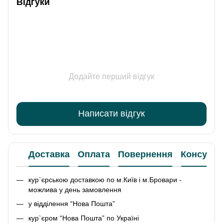
Відгуки
Додайте перший відгук
Написати відгук
Доставка
Оплата
Повернення
Консульт
кур`єрською доставкою по м.Київ і м.Бровари -
можлива у день замовлення
у відділення “Нова Пошта”
кур`єром “Нова Пошта” по Україні