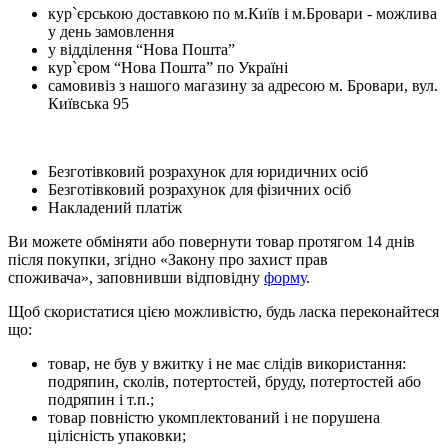
кур`єрською доставкою по м.Київ і м.Бровари - можлива
у день замовлення
у відділення “Нова Пошта”
кур`єром “Нова Пошта” по Україні
самовивіз з нашого магазину за адресою м. Бровари, вул.
Київська 95
Безготівковий розрахунок для юридичних осіб
Безготівковий розрахунок для фізичних осіб
Накладений платіж
Ви можете обміняти або повернути товар протягом 14 днів
після покупки, згідно «Закону про захист прав
споживача», заповнивши відповідну
форму
.
Щоб скористатися цією можливістю, будь ласка переконайтеся
що:
товар, не був у вжитку і не має слідів використання:
подряпин, сколів, потертостей, бруду, потертостей або
подряпин і т.п.;
товар повністю укомплектований і не порушена
цілісність упаковки;