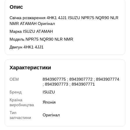
Опис
Свічка розжарення 4HK1 4JJ1 ISUZU NPR75 NQR90 NLR
NMR АТАМАН Оригінал
Марка ISUZU АТАМАН
Модель NPR75 NQR90 NLR NMR
Двигун 4HK1 4JJ1
Характеристики
OEM
8943907775 ; 8943907772 ; 8943907774
; 8943907773 ; 8943907771
Бренд
ISUZU
Країна
Японія
виробництва
Тип
Оригінал
запчастини