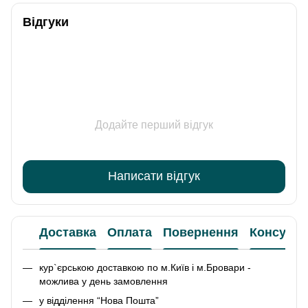
Відгуки
Додайте перший відгук
Написати відгук
Доставка
Оплата
Повернення
Консульт
кур`єрською доставкою по м.Київ і м.Бровари -
можлива у день замовлення
у відділення “Нова Пошта”