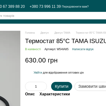
0 67 389 88 20
+380 73 996 11 39
Передзвонити вам?
Головна
Двигун
Двигун TAMA
Термостат 85°С TAMA I
Термостат 85°С TAMA ISU
В наявності
Артикул: W54IA85
Написати відгук
630.00 грн
Увійти
для відображення оптових цін
%
Купити
Замовити шв
Опис
Характеристики