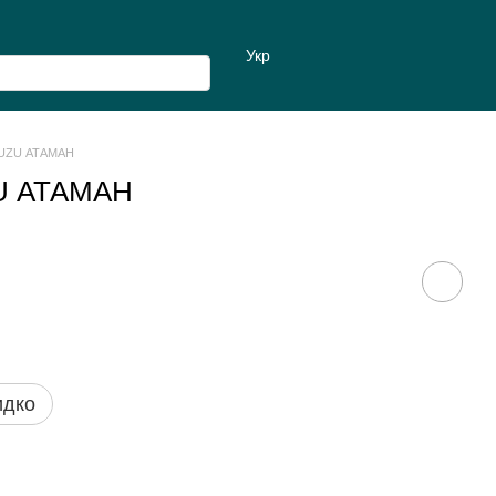
Укр
SUZU АТАМАН
ZU АТАМАН
идко