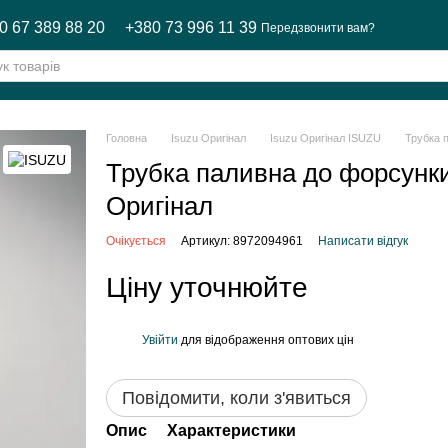
0 67 389 88 20
+380 73 996 11 39
Передзвонити вам?
Головна
Isuzu Оригінал
Isuzu Оригінал ISUZU
Трубка 
Трубка паливна до форсун
Оригінал
Очікується
Артикул: 8972094961
Написати відгук
Ціну уточнюйте
Увійти
для відображення оптових цін
%
Повідомити, коли з'явиться
Опис
Характеристики