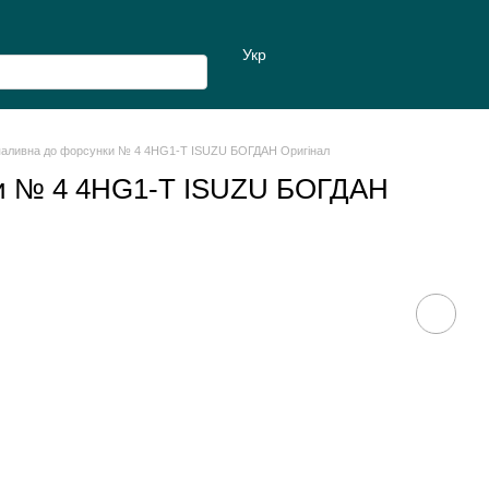
Укр
паливна до форсунки № 4 4НG1-T ISUZU БОГДАН Оригінал
ки № 4 4НG1-T ISUZU БОГДАН