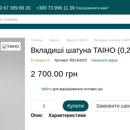
0 67 389 88 20
+380 73 996 11 39
Передзвонити вам?
Головна
Двигун
Двигун TAIHO
Вкладиші шатуна TAIHO
Вкладиші шатуна TAIHO (0
В наявності
Артикул: R814H025
Написати відгук
2 700.00 грн
Увійти
для відображення оптових цін
%
Купити
Замовити шв
Опис
Характеристики