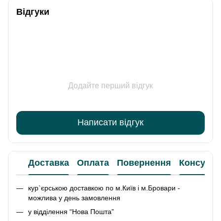
Відгуки
Додайте перший відгук
Написати відгук
Доставка
Оплата
Повернення
Консульт
кур`єрською доставкою по м.Київ і м.Бровари -
можлива у день замовлення
у відділення “Нова Пошта”