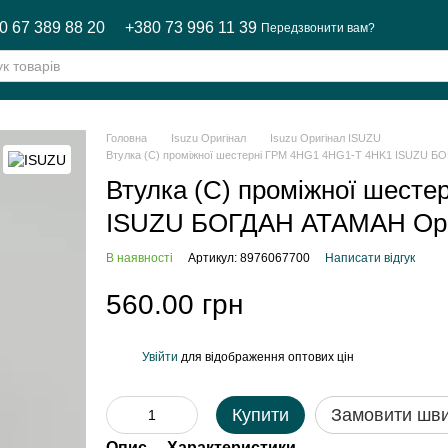
0 67 389 88 20
+380 73 996 11 39
Передзвонити вам?
Головна
Isuzu Оригінал
Isuzu Оригінал ISUZU
Втулка (С) проміжної шестерні ГРМ 4HG1 4HG1-T 4HK1 ISUZU Б
Втулка (С) проміжної шест
ISUZU БОГДАН АТАМАН Ори
В наявності
Артикул: 8976067700
Написати відгук
560.00 грн
Увійти
для відображення оптових цін
%
Купити
Замовити шв
Опис
Характеристики