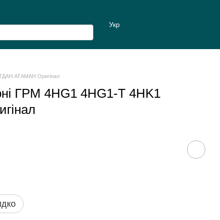
Укр
ОГДАН АТАМАН Оригінал
ерні ГРМ 4HG1 4HG1-T 4HK1
гінал
идко