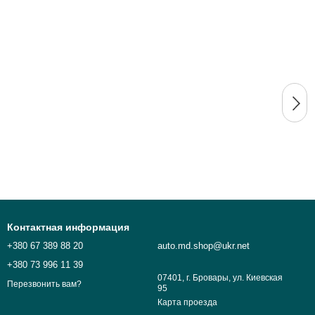
Контактная информация
+380 67 389 88 20
auto.md.shop@ukr.net
+380 73 996 11 39
07401, г. Бровары, ул. Киевская
Перезвонить вам?
95
Карта проезда